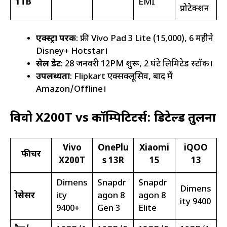
1TB
EMI
प्रोटेक्शन
एक्स्ट्रा परक
: फ्री Vivo Pad 3 Lite (₹15,000), 6 महीने
Disney+ Hotstar।
सेल डेट
: 28 जनवरी 12PM शुरू, 2 घंटे लिमिटेड स्टॉक।
उपलब्धता
: Flipkart एक्सक्लूसिव, बाद में
Amazon/Offline।
विवो X200T vs कॉम्पिटिटर्स: डिटेल्ड तुलना
Vivo
OnePlu
Xiaomi
iQOO
फीचर
X200T
s 13R
15
13
Dimens
Snapdr
Snapdr
Dimens
प्रोसेसर
ity
agon 8
agon 8
ity 9400
9400+
Gen 3
Elite