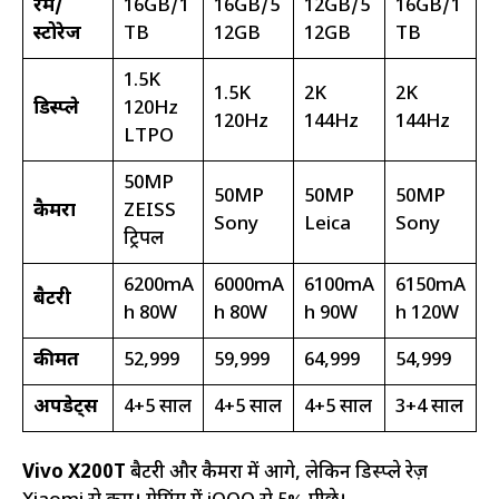
रैम/
16GB/1
16GB/5
12GB/5
16GB/1
स्टोरेज
TB
12GB
12GB
TB
1.5K
1.5K
2K
2K
डिस्प्ले
120Hz
120Hz
144Hz
144Hz
LTPO
50MP
50MP
50MP
50MP
कैमरा
ZEISS
Sony
Leica
Sony
ट्रिपल
6200mA
6000mA
6100mA
6150mA
बैटरी
h 80W
h 80W
h 90W
h 120W
कीमत
₹52,999
₹59,999
₹64,999
₹54,999
अपडेट्स
4+5 साल
4+5 साल
4+5 साल
3+4 साल
Vivo X200T
बैटरी और कैमरा में आगे, लेकिन डिस्प्ले रेज़