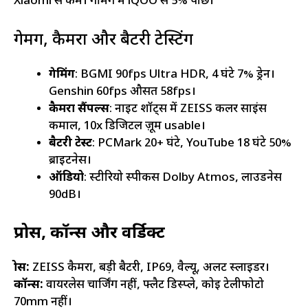
Xiaomi से कम। गेमिंग में iQOO से 5% पीछे।
गेमिंग, कैमरा और बैटरी टेस्टिंग
गेमिंग
: BGMI 90fps Ultra HDR, 4 घंटे 7% ड्रेन।
Genshin 60fps औसत 58fps।
कैमरा सैंपल्स
: नाइट शॉट्स में ZEISS कलर साइंस
कमाल, 10x डिजिटल ज़ूम usable।
बैटरी टेस्ट
: PCMark 20+ घंटे, YouTube 18 घंटे 50%
ब्राइटनेस।
ऑडियो
: स्टीरियो स्पीकर्स Dolby Atmos, लाउडनेस
90dB।
प्रोस, कॉन्स और वर्डिक्ट
प्रोस:
ZEISS कैमरा, बड़ी बैटरी, IP69, वैल्यू, अलर्ट स्लाइडर।
कॉन्स:
वायरलेस चार्जिंग नहीं, फ्लैट डिस्प्ले, कोई टेलीफोटो
70mm नहीं।