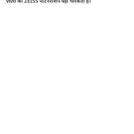
Vivo का ZEISS पार्टनरशिप यहां चमकता है।