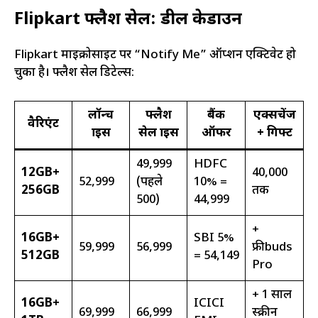
Flipkart फ्लैश सेल: डील ब्रेकडाउन
Flipkart माइक्रोसाइट पर “Notify Me” ऑप्शन एक्टिवेट हो
चुका है। फ्लैश सेल डिटेल्स:
लॉन्च
फ्लैश
बैंक
एक्सचेंज
वैरिएंट
प्राइस
सेल प्राइस
ऑफर
+ गिफ्ट
₹49,999
HDFC
12GB+
₹40,000
₹52,999
(पहले
10% =
256GB
तक
500)
₹44,999
+
16GB+
SBI 5%
₹59,999
₹56,999
फ्रीbuds
512GB
= ₹54,149
Pro
+ 1 साल
16GB+
ICICI
₹69,999
₹66,999
स्क्रीन