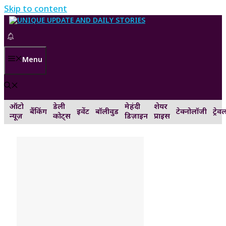
Skip to content
Menu
ऑटो
डेली
मेहंदी
शेयर
बैंकिंग
इवेंट
बॉलीवुड
टेक्नोलॉजी
ट्रेव
न्यूज़
कोट्स
डिज़ाइन
प्राइस