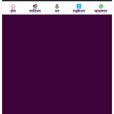
होम
मनोरंजन
धन
एजुकेशन
व्हाट्सएप