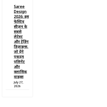
Saree
Design
2026: इस
फेस्टिव
सीज़न के
सबसे
लेटेस्ट
और ट्रेंडिंग
डिज़ाइन्स,
जो देंगे
एकदम
एलिगेंट
और
क्लासिक
वाइब्स
July 27,
2026