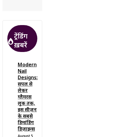
ट्रेंडिंग
ख़बरें
Modern
Nail
Designs:
सिंपल से
लेकर
ग्लैमरस
लुक तक,
इस सीज़न
के सबसे
डिमांडिंग
डिज़ाइन्स
August 5,