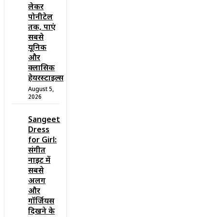
लेकर
पोनीटेल
तक, पाएं
सबसे
यूनिक
और
क्लासिक
हेयरस्टाइल्स
August 5,
2026
Sangeet
Dress
for Girl:
संगीत
नाइट में
सबसे
अलग
और
गॉर्जियस
दिखने के