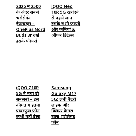
2026 में ₹2500
iQOO Neo
के अंदर सबसे
10R 5G खरीदने
भरोसेमंद
से पहले जानें
ईयरबड्स –
इसके सभी फायदे
OnePlus Nord
और कमियां &
Buds 3r देंखे
ऑफर डिटेल्स
इसके फीचर्स
iQOO Z10R
Samsung
5G ने मचा दी
Galaxy M17
सनसनी – इस
5G: लंबी बैटरी
कीमत में इतना
लाइफ और
पावरफुल फोन
क्लियर कैमरा
कभी नहीं देखा
वाला भरोसेमंद
फोन