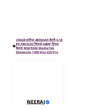
256GB स्टोरेज
,
4830mAh बैटरी
,
6.56
इंच AMOLED डिस्प्ले
,
64MP ट्रिपल
कैमरा
,
8GB RAM
,
MediaTek
Dimensity 1300
,
Vivo V25 Pro
NEERAJ