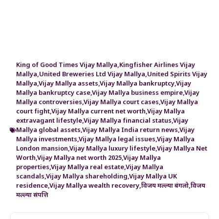
King of Good Times Vijay Mallya
,
Kingfisher Airlines Vijay
Mallya
,
United Breweries Ltd Vijay Mallya
,
United Spirits Vijay
Mallya
,
Vijay Mallya assets
,
Vijay Mallya bankruptcy
,
Vijay
Mallya bankruptcy case
,
Vijay Mallya business empire
,
Vijay
Mallya controversies
,
Vijay Mallya court cases
,
Vijay Mallya
court fight
,
Vijay Mallya current net worth
,
Vijay Mallya
extravagant lifestyle
,
Vijay Mallya financial status
,
Vijay
Mallya global assets
,
Vijay Mallya India return news
,
Vijay
Mallya investments
,
Vijay Mallya legal issues
,
Vijay Mallya
London mansion
,
Vijay Mallya luxury lifestyle
,
Vijay Mallya Net
Worth
,
Vijay Mallya net worth 2025
,
Vijay Mallya
properties
,
Vijay Mallya real estate
,
Vijay Mallya
scandals
,
Vijay Mallya shareholding
,
Vijay Mallya UK
residence
,
Vijay Mallya wealth recovery
,
विजय मल्ल्या बंगलो
,
विजय
मल्ल्या संपत्ति