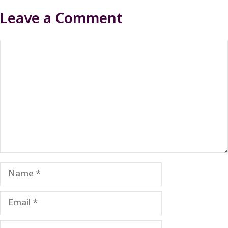
Leave a Comment
Comment
Name
Email
Website