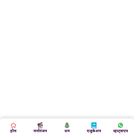
होम
मनोरंजन
धन
एजुकेशन
व्हाट्सएप