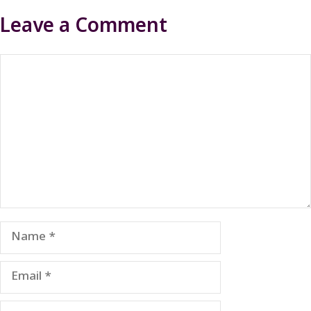
Leave a Comment
Comment
Name
Email
Website