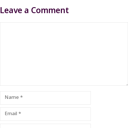
Leave a Comment
Comment
Name
Email
Website