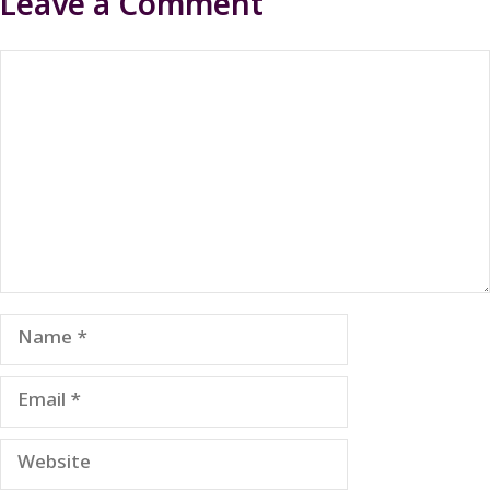
Leave a Comment
Comment
Name
Email
Website