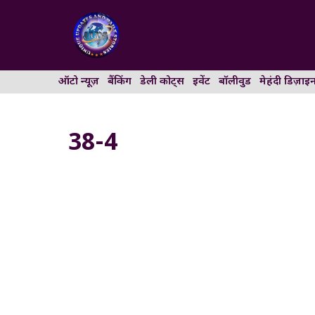
Skip
to
content
ऑटो न्यूज़
बैंकिंग
डेली कोट्स
इवेंट
बॉलीवुड
मेहंदी डिज़ाइ
38-4