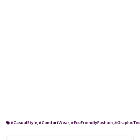
#CasualStyle
,
#ComfortWear
,
#EcoFriendlyFashion
,
#GraphicTe