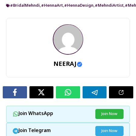
#BridalMehndi
,
#HennaArt
,
#HennaDesign
,
#MehndiArtist
,
#Meh
NEERAJ
Join WhatsApp
Join Now
Join Telegram
Join Now