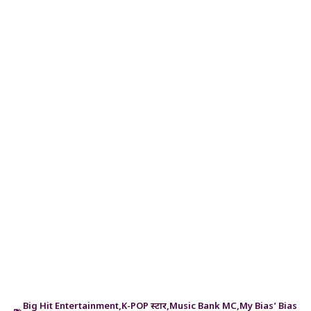
Big Hit Entertainment
,
K-POP स्टार
,
Music Bank MC
,
My Bias’ Bias