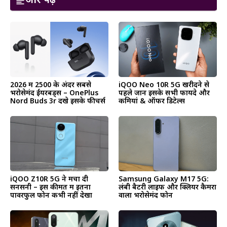
और पढ़ें
2026 में ₹2500 के अंदर सबसे
iQOO Neo 10R 5G खरीदने से
भरोसेमंद ईयरबड्स – OnePlus
पहले जानें इसके सभी फायदे और
Nord Buds 3r देंखे इसके फीचर्स
कमियां & ऑफर डिटेल्स
iQOO Z10R 5G ने मचा दी
Samsung Galaxy M17 5G:
सनसनी – इस कीमत में इतना
लंबी बैटरी लाइफ और क्लियर कैमरा
पावरफुल फोन कभी नहीं देखा
वाला भरोसेमंद फोन