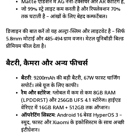
Matte एडिशन में AG नैनो-टेक्सचर और AR कोटिंग है,
जो 99% स्ट्रे लाइट कम करती है और रिफ्लेक्शन 70%
तक घटाती है – आंखों के लिए बेहद कम्फर्टेबल।
डिजाइन की बात करें तो यह अल्ट्रा-स्लिम और लाइटवेट है – सिर्फ
5.8mm मोटाई और 485-494 ग्राम वजन। मेटल यूनिबॉडी बिल्ड
प्रीमियम फील देता है।
बैटरी, कैमरा और अन्य फीचर्स
बैटरी
: 9200mAh की बड़ी बैटरी, 67W फास्ट चार्जिंग
सपोर्ट। लंबे यूज के लिए काफी।
रैम और स्टोरेज
: ग्लोबल में कम से कम 8GB RAM
(LPDDR5T) और 256GB UFS 4.1 स्टोरेज। हाईएंड
वेरिएंट में 16GB RAM + 512GB तक ऑप्शन।
ऑपरेटिंग सिस्टम
: Android 16 बेस्ड HyperOS 3 –
स्मूद, फास्ट और Xiaomi के इकोसिस्टम के साथ अच्छी
इंटीग्रेशन।