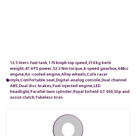
12.5 liters fuel tank
,
170 kmph top speed
,
214 kg kerb
weight
,
47.4 PS power
,
52.3 Nm torque
,
6-speed gearbox
,
648cc
engine
,
Air-cooled engine
,
Alloy wheels
,
Cafe racer
style
,
Comfortable seat
,
Digital-analog console
,
Dual channel
ABS
,
Dual disc brakes
,
Fuel injected engine
,
LED
headlight
,
Parallel twin cylinder
,
Royal Enfield GT 650
,
Slip and
assist clutch
,
Tubeless tires