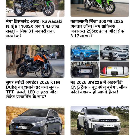
मेगा डिस्काउंट अलर्ट! Kawasaki
कावासाकी निंजा 300 का 2026
Ninja 1100SX अब ₹1.43 लाख
अवतार लॉन्च! नए ग्राफिक्स,
सस्ती – सिर्फ 31 जनवरी तक,
जबरदस्त 296cc इंजन और सिर्फ
जल्दी करें
₹3.17 लाख में
सुपर स्पोर्टी अपडेट! 2026 KTM
नई 2026 Brezza में अंडरबॉडी
Duke का धमाकेदार नया लुक –
CNG टैंक – बूट स्पेस बचेगा, लीक
TFT डिस्प्ले, LED लाइट्स और
फोटो देखकर हो जाएंगे हैरान!
रॉकेट परफॉर्मेंस के साथ!