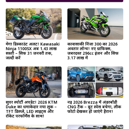
मेगा डिस्काउंट अलर्ट! Kawasaki
कावासाकी निंजा 300 का 2026
Ninja 1100SX अब ₹1.43 लाख
अवतार लॉन्च! नए ग्राफिक्स,
सस्ती – सिर्फ 31 जनवरी तक,
जबरदस्त 296cc इंजन और सिर्फ
जल्दी करें
₹3.17 लाख में
सुपर स्पोर्टी अपडेट! 2026 KTM
नई 2026 Brezza में अंडरबॉडी
Duke का धमाकेदार नया लुक –
CNG टैंक – बूट स्पेस बचेगा, लीक
TFT डिस्प्ले, LED लाइट्स और
फोटो देखकर हो जाएंगे हैरान!
रॉकेट परफॉर्मेंस के साथ!