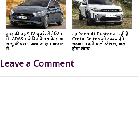
हुंडई की नई SUV चुपके से टेस्टिंग
नई Renault Duster आ रही है
में! ADAS + केबिन कैमरा के साथ
Creta-Seltos को टक्कर देने!
धांसू फीचर्स – जल्द आएगा बाजार
धड़कन बढ़ाने वाली फीचर्स, कल
में!
होगा लॉन्च!
Leave a Comment
Comment