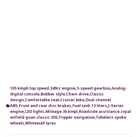
105 kmph top speed
,
349cc engine
,
5-speed gearbox
,
Analog-
digital console
,
Bobber style
,
Chain drive
,
Classic
design
,
Comfortable seat
,
Cruiser bike
,
Dual channel
ABS
,
Front and rear disc brakes
,
Fuel tank 13 liters
,
J-Series
engine
,
LED lights
,
Mileage 36 kmpl
,
Roadside assistance
,
royal
enfield goan classic 350
,
Tripper navigation
,
Tubeless spoke
wheels
,
Whitewall tyres