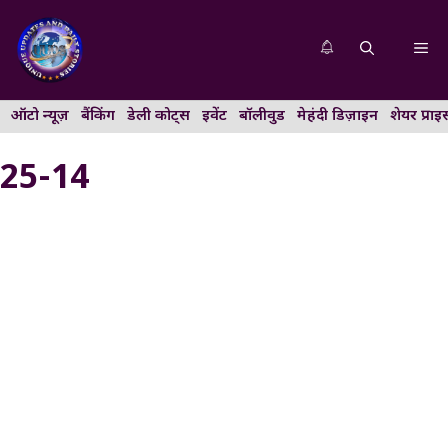
Skip
to
Me
content
ऑटो न्यूज़
बैंकिंग
डेली कोट्स
इवेंट
बॉलीवुड
मेहंदी डिज़ाइन
शेयर प्राइ
25-14