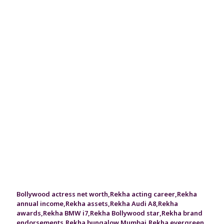
Bollywood actress net worth
,
Rekha acting career
,
Rekha
annual income
,
Rekha assets
,
Rekha Audi A8
,
Rekha
awards
,
Rekha BMW i7
,
Rekha Bollywood star
,
Rekha brand
endorsements
,
Rekha bungalow Mumbai
,
Rekha evergreen