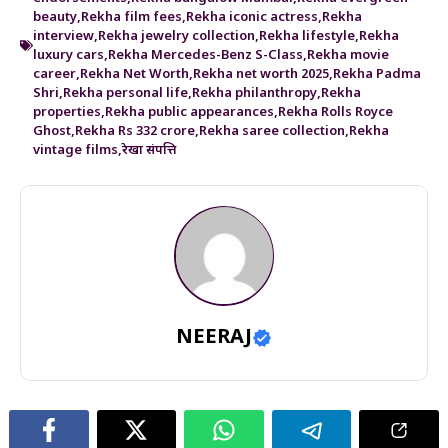
beauty
,
Rekha film fees
,
Rekha iconic actress
,
Rekha
interview
,
Rekha jewelry collection
,
Rekha lifestyle
,
Rekha
luxury cars
,
Rekha Mercedes-Benz S-Class
,
Rekha movie
career
,
Rekha Net Worth
,
Rekha net worth 2025
,
Rekha Padma
Shri
,
Rekha personal life
,
Rekha philanthropy
,
Rekha
properties
,
Rekha public appearances
,
Rekha Rolls Royce
Ghost
,
Rekha Rs 332 crore
,
Rekha saree collection
,
Rekha
vintage films
,
रेखा संपत्ति
NEERAJ