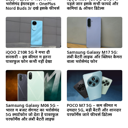
भरोसेमंद ईयरबड्स – OnePlus
पहले जानें इसके सभी फायदे और
Nord Buds 3r देंखे इसके फीचर्स
कमियां & ऑफर डिटेल्स
iQOO Z10R 5G ने मचा दी
Samsung Galaxy M17 5G:
सनसनी – इस कीमत में इतना
लंबी बैटरी लाइफ और क्लियर कैमरा
पावरफुल फोन कभी नहीं देखा
वाला भरोसेमंद फोन
Samsung Galaxy M06 5G –
POCO M7 5G – कम कीमत में
भारत में बजट सेगमेंट का भरोसेमंद
दमदार 5G, बड़ी बैटरी और शानदार
5G स्मार्टफोन जो देता है पावरफुल
परफॉर्मेंस जाने फीचर्स डिटेल्स
परफॉर्मेंस और लंबी बैटरी लाइफ