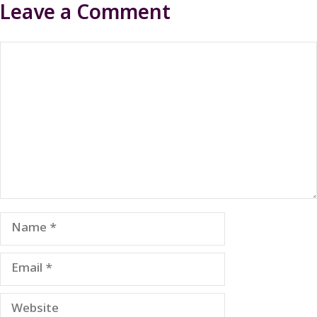
Leave a Comment
Comment
Name
Email
Website