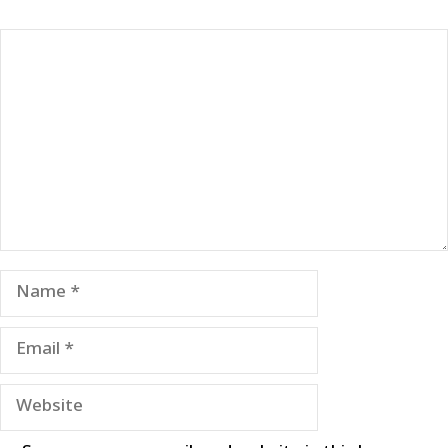
Comment
Name
Email
Website