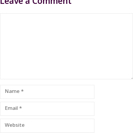
Leave a Comment
Comment
Name
Email
Website