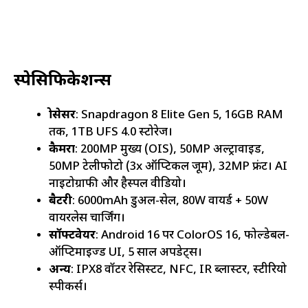
स्पेसिफिकेशन्स
प्रोसेसर
: Snapdragon 8 Elite Gen 5, 16GB RAM
तक, 1TB UFS 4.0 स्टोरेज।
कैमरा
: 200MP मुख्य (OIS), 50MP अल्ट्रावाइड,
50MP टेलीफोटो (3x ऑप्टिकल जूम), 32MP फ्रंट। AI
नाइटोग्राफी और हैस्पल वीडियो।
बैटरी
: 6000mAh डुअल-सेल, 80W वायर्ड + 50W
वायरलेस चार्जिंग।
सॉफ्टवेयर
: Android 16 पर ColorOS 16, फोल्डेबल-
ऑप्टिमाइज्ड UI, 5 साल अपडेट्स।
अन्य
: IPX8 वॉटर रेसिस्टेंट, NFC, IR ब्लास्टर, स्टीरियो
स्पीकर्स।​