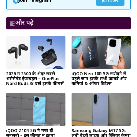
Join Telegram
Join Now
और पढ़ें
2026 में ₹2500 के अंदर सबसे
iQOO Neo 10R 5G खरीदने से
भरोसेमंद ईयरबड्स – OnePlus
पहले जानें इसके सभी फायदे और
Nord Buds 3r देंखे इसके फीचर्स
कमियां & ऑफर डिटेल्स
iQOO Z10R 5G ने मचा दी
Samsung Galaxy M17 5G:
सनसनी – इस कीमत में इतना
लंबी बैटरी लाइफ और क्लियर कैमरा