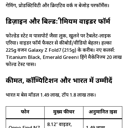
गेमिंग, प्रोडक्टिविटी और क्रिएटिव वर्क में बेजोड़ परफॉर्मेंस।​
डिज़ाइन और बिल्ड: प्रीमियम वाइडर फॉर्म
फोल्डेड स्टेट में पासपोर्ट जैसा लुक, खुलने पर टैबलेट-लाइक
एरिया। वाइडर फॉर्म फैक्टर से कीबोर्ड/वीडियो बेहतर। हल्का
225g वजन Galaxy Z Fold7 (215g) के करीब। नए कलर्स:
Titanium Black, Emerald Green। हिंगे मैकेनिज्म 20 लाख
फोल्ड टेस्ट पास।
कीमत, कॉम्पिटिशन और भारत में उम्मीदें
भारत में बेस मॉडल 1.49 लाख, टॉप 1.8 लाख तक।​
फोन
मुख्य फीचर
अनुमानित प्राइस
8.12″ वाइडर,