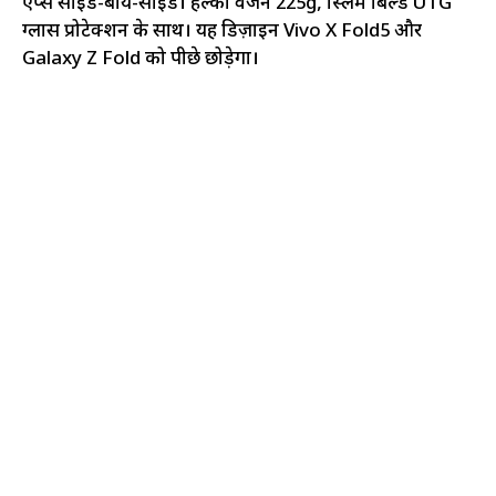
ऐप्स साइड-बाय-साइड। हल्का वजन 225g, स्लिम बिल्ड UTG
ग्लास प्रोटेक्शन के साथ। यह डिज़ाइन Vivo X Fold5 और
Galaxy Z Fold को पीछे छोड़ेगा।