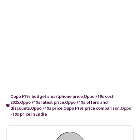
Oppo F19s budget smartphone price
,
Oppo F19s cost
2025
,
Oppo F19s latest price
,
Oppo F19s offers and
discounts
,
Oppo F19s price
,
Oppo F19s price comparison
,
Oppo
F19s price in India