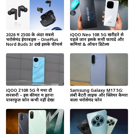
2026 में ₹2500 के अंदर सबसे
iQOO Neo 10R 5G खरीदने से
भरोसेमंद ईयरबड्स – OnePlus
पहले जानें इसके सभी फायदे और
Nord Buds 3r देंखे इसके फीचर्स
कमियां & ऑफर डिटेल्स
iQOO Z10R 5G ने मचा दी
Samsung Galaxy M17 5G:
सनसनी – इस कीमत में इतना
लंबी बैटरी लाइफ और क्लियर कैमरा
पावरफुल फोन कभी नहीं देखा
वाला भरोसेमंद फोन