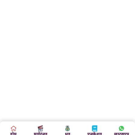
होम
मनोरंजन
धन
एजुकेशन
व्हाट्सएप