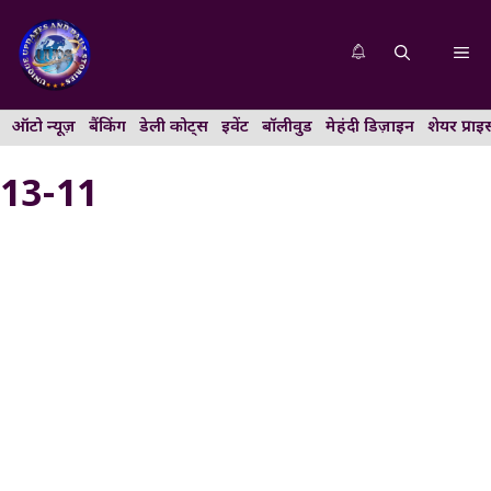
Skip
to
Me
content
ऑटो न्यूज़
बैंकिंग
डेली कोट्स
इवेंट
बॉलीवुड
मेहंदी डिज़ाइन
शेयर प्राइ
13-11