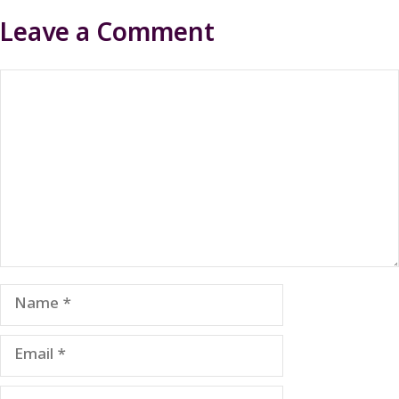
Leave a Comment
Comment
Name
Email
Website