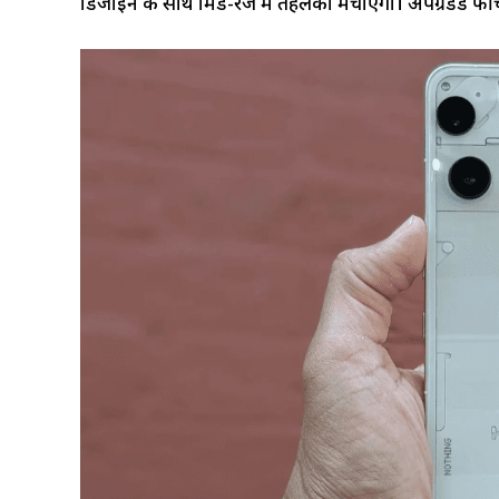
डिजाइन के साथ मिड-रेंज में तहलका मचाएगी। अपग्रेडेड फी