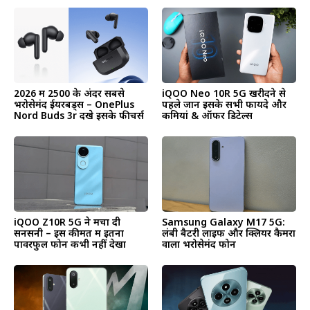
2026 में ₹2500 के अंदर सबसे
iQOO Neo 10R 5G खरीदने से
भरोसेमंद ईयरबड्स – OnePlus
पहले जानें इसके सभी फायदे और
Nord Buds 3r देंखे इसके फीचर्स
कमियां & ऑफर डिटेल्स
iQOO Z10R 5G ने मचा दी
Samsung Galaxy M17 5G:
सनसनी – इस कीमत में इतना
लंबी बैटरी लाइफ और क्लियर कैमरा
पावरफुल फोन कभी नहीं देखा
वाला भरोसेमंद फोन