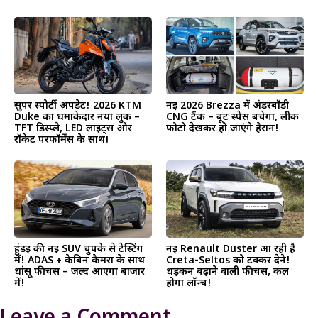
सुपर स्पोर्टी अपडेट! 2026 KTM
नई 2026 Brezza में अंडरबॉडी
Duke का धमाकेदार नया लुक –
CNG टैंक – बूट स्पेस बचेगा, लीक
TFT डिस्प्ले, LED लाइट्स और
फोटो देखकर हो जाएंगे हैरान!
रॉकेट परफॉर्मेंस के साथ!
हुंडई की नई SUV चुपके से टेस्टिंग
नई Renault Duster आ रही है
में! ADAS + केबिन कैमरा के साथ
Creta-Seltos को टक्कर देने!
धांसू फीचर्स – जल्द आएगा बाजार
धड़कन बढ़ाने वाली फीचर्स, कल
में!
होगा लॉन्च!