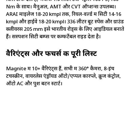
Nm के साथ। मैनुअल, AMT और CVT ऑप्शन्स उपलब्ध।
ARAI माइलेज 18-20 kmpl तक, रियल-वर्ल्ड में सिटी 14-16
kmpl और हाईवे 18-20 kmpl। 336 लीटर बूट स्पेस और ग्राउंड
क्लीयरेंस 205 mm इसे भारतीय रोड्स के लिए आइडियल बनाते
हैं। सस्पेंशन सिटी बम्प्स पर कम्फर्टेबल राइड देता है।
वैरिएंट्स और फीचर्स की पूरी लिस्ट
Magnite में 10+ वैरिएंट्स हैं, सभी में 360° कैमरा, 8-इंच
टचस्क्रीन, वायरलेस एंड्रॉयड ऑटो/एप्पल कारप्ले, क्रूज कंट्रोल,
ऑटो AC और पुश बटन स्टार्ट।