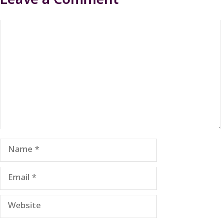
Leave a Comment
Comment
Name
Email
Website