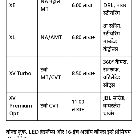
NA पेट्रोल
XE
₹6.00 लाख
DRL, पावर
MT
स्टीयरिंग
8″ स्क्रीन,
स्टीयरिंग
XL
NA/AMT
₹6.80 लाख+
माउंटेड
कंट्रोल्स
360° कैमरा,
टर्बो
सनरूफ,
XV Turbo
₹8.50 लाख+
MT/CVT
वेंटिलेटेड
सीट्स
XV
JBL साउंड,
₹11.00
Premium
टर्बो CVT
वायरलेस
लाख+
Opt
चार्जर
बोल्ड लुक, LED हेडलैंप्स और 16-इंच अलॉय व्हील्स इसे प्रीमियम