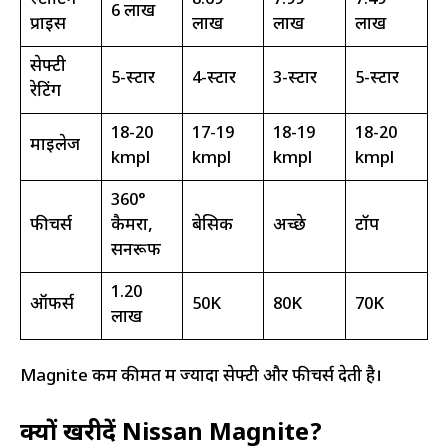
₹6 लाख
प्राइस
लाख
लाख
लाख
सेफ्टी
5-स्टार
4-स्टार
3-स्टार
5-स्टार
रेटिंग
18-20
17-19
18-19
18-20
माइलेज
kmpl
kmpl
kmpl
kmpl
360°
फीचर्स
कैमरा,
बेसिक
अच्छे
टॉप
सनरूफ
₹1.20
ऑफर्स
₹50K
₹80K
₹70K
लाख
Magnite कम कीमत में ज्यादा सेफ्टी और फीचर्स देती है।
क्यों खरीदें Nissan Magnite?