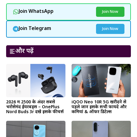
Join WhatsApp
Join Now
Join Telegram
Join Now
और पढ़ें
2026 में ₹2500 के अंदर सबसे
iQOO Neo 10R 5G खरीदने से
भरोसेमंद ईयरबड्स – OnePlus
पहले जानें इसके सभी फायदे और
Nord Buds 3r देंखे इसके फीचर्स
कमियां & ऑफर डिटेल्स