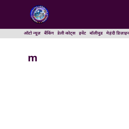
Skip
to
content
ऑटो न्यूज़
बैंकिंग
डेली कोट्स
इवेंट
बॉलीवुड
मेहंदी डिज़ाइ
m