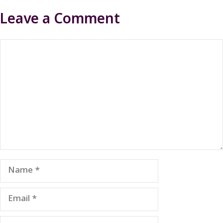
Leave a Comment
Comment
Name
Email
Website