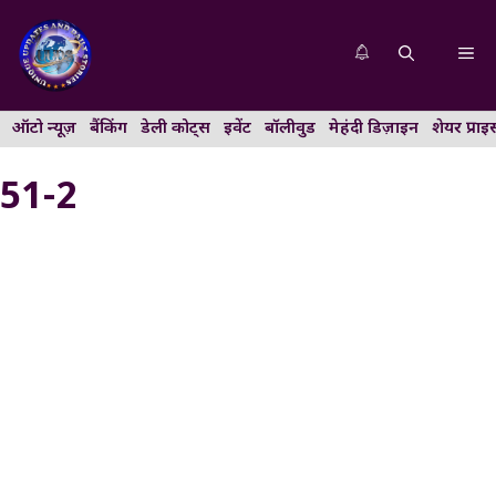
Skip
to
Me
content
ऑटो न्यूज़
बैंकिंग
डेली कोट्स
इवेंट
बॉलीवुड
मेहंदी डिज़ाइन
शेयर प्राइ
51-2