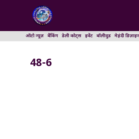
Skip
to
content
ऑटो न्यूज़
बैंकिंग
डेली कोट्स
इवेंट
बॉलीवुड
मेहंदी डिज़ाइ
48-6