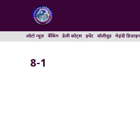
Skip
to
content
ऑटो न्यूज़
बैंकिंग
डेली कोट्स
इवेंट
बॉलीवुड
मेहंदी डिज़ाइ
8-1