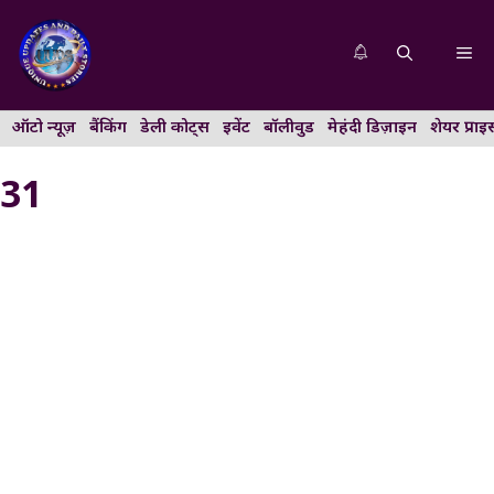
Skip
to
Me
content
ऑटो न्यूज़
बैंकिंग
डेली कोट्स
इवेंट
बॉलीवुड
मेहंदी डिज़ाइन
शेयर प्राइ
31