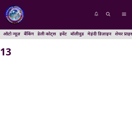
Skip
to
Me
content
ऑटो न्यूज़
बैंकिंग
डेली कोट्स
इवेंट
बॉलीवुड
मेहंदी डिज़ाइन
शेयर प्राइ
13