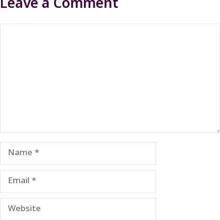
Leave a Comment
Comment
Name
Email
Website