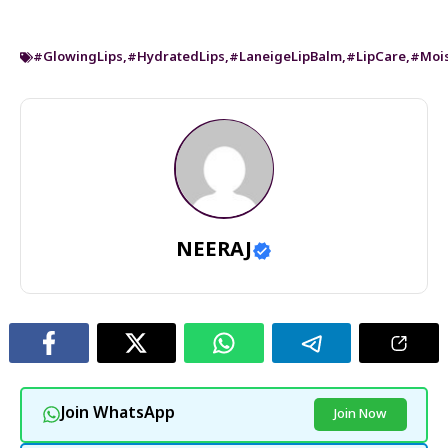
#GlowingLips
,
#HydratedLips
,
#LaneigeLipBalm
,
#LipCare
,
#Mois
NEERAJ
Join WhatsApp
Join Now