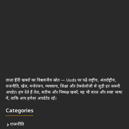
मनोरंजन
अंतरराष्ट्रीय
Quakes Links
About Us
Contact Us
Disclaimer
Privacy Policy
Follow Us
Follow Us On Social Media
Get Latest Update On Social Media
Join Now