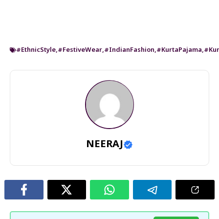
#EthnicStyle
,
#FestiveWear
,
#IndianFashion
,
#KurtaPajama
,
#Kur
NEERAJ