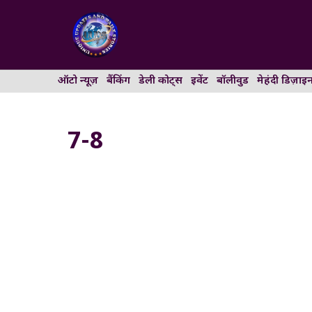
Skip
to
content
ऑटो न्यूज़
बैंकिंग
डेली कोट्स
इवेंट
बॉलीवुड
मेहंदी डिज़ाइ
7-8