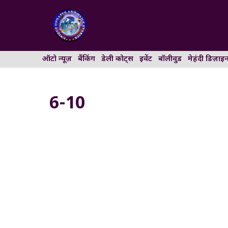
Skip
to
content
ऑटो न्यूज़
बैंकिंग
डेली कोट्स
इवेंट
बॉलीवुड
मेहंदी डिज़ाइ
6-10