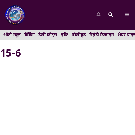
Skip
to
Me
content
ऑटो न्यूज़
बैंकिंग
डेली कोट्स
इवेंट
बॉलीवुड
मेहंदी डिज़ाइन
शेयर प्राइ
15-6