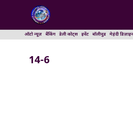
Skip
to
content
ऑटो न्यूज़
बैंकिंग
डेली कोट्स
इवेंट
बॉलीवुड
मेहंदी डिज़ाइ
14-6