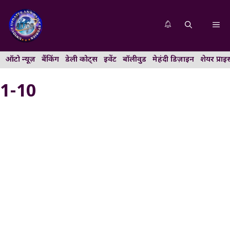
Skip
to
Me
content
ऑटो न्यूज़
बैंकिंग
डेली कोट्स
इवेंट
बॉलीवुड
मेहंदी डिज़ाइन
शेयर प्राइ
1-10