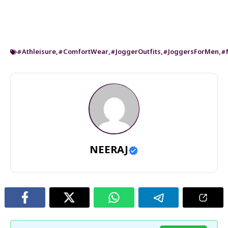
#Athleisure
,
#ComfortWear
,
#JoggerOutfits
,
#JoggersForMen
,
#
NEERAJ