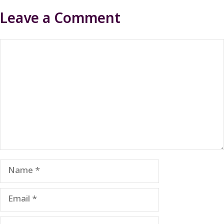
Leave a Comment
Comment
Name
Email
Website