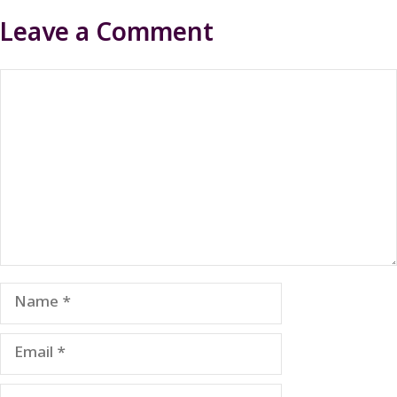
Leave a Comment
Comment
Name
Email
Website