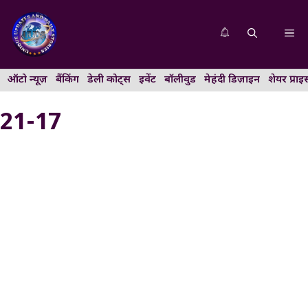
Skip
to
Me
content
ऑटो न्यूज़
बैंकिंग
डेली कोट्स
इवेंट
बॉलीवुड
मेहंदी डिज़ाइन
शेयर प्राइ
21-17