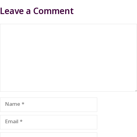
Leave a Comment
Comment
Name
Email
Website