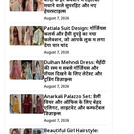
शादी के हर फंक्शन में तहलका
मचाने वाले सुपरहिट और नए
हेयरस्टाइल्स
August 7, 2026
Patiala Suit Design: गॉर्जियस
कलर्स और हैवी दुपट्टे का नया
कलेक्शन, जो आपके लुक में लगा
देगा चार चांद
August 7, 2026
Dulhan Mehndi Dress: मेहँदी
की रस्म में सबसे गॉर्जियस और
रॉयल दिखने के लिए लेटेस्ट और
ट्रेंडिंग डिज़ाइन्स
August 7, 2026
Anarkali Palazzo Set: डेली
वियर और ऑफिस के लिए बेहद
एलिगेंट, लाइटवेट और कम्फर्टेबल
डिज़ाइन्स
August 7, 2026
Beautiful Girl Hairstyle: