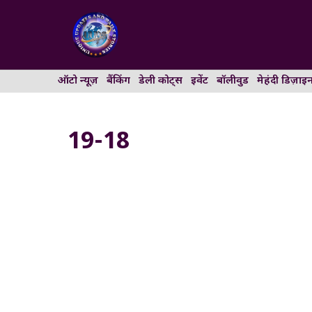
Skip
to
content
ऑटो न्यूज़
बैंकिंग
डेली कोट्स
इवेंट
बॉलीवुड
मेहंदी डिज़ाइ
19-18