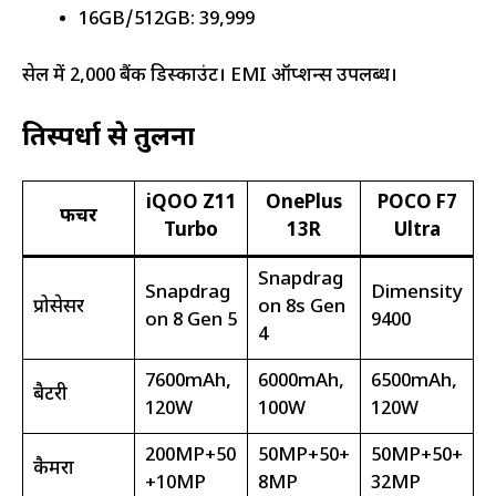
16GB/512GB: ₹39,999
सेल में ₹2,000 बैंक डिस्काउंट। EMI ऑप्शन्स उपलब्ध।
प्रतिस्पर्धा से तुलना
iQOO Z11
OnePlus
POCO F7
फीचर
Turbo
13R
Ultra
Snapdrag
Snapdrag
Dimensity
प्रोसेसर
on 8s Gen
on 8 Gen 5
9400
4
7600mAh,
6000mAh,
6500mAh,
बैटरी
120W
100W
120W
200MP+50
50MP+50+
50MP+50+
कैमरा
+10MP
8MP
32MP