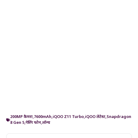
200MP कैमरा
,
7600mAh
,
iQOO Z11 Turbo
,
iQOO लेटेस्ट
,
Snapdragon
8 Gen 5
,
गेमिंग फोन
,
लॉन्च