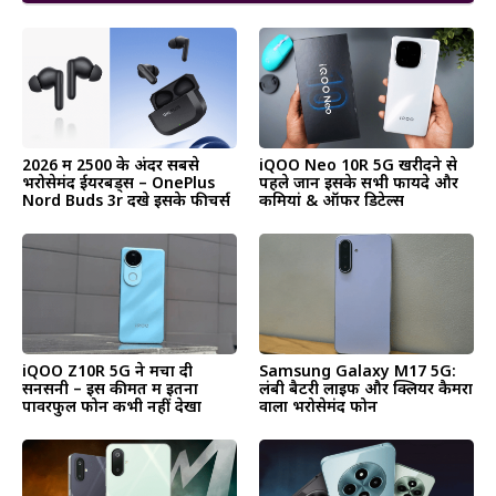
2026 में ₹2500 के अंदर सबसे
iQOO Neo 10R 5G खरीदने से
भरोसेमंद ईयरबड्स – OnePlus
पहले जानें इसके सभी फायदे और
Nord Buds 3r देंखे इसके फीचर्स
कमियां & ऑफर डिटेल्स
iQOO Z10R 5G ने मचा दी
Samsung Galaxy M17 5G:
सनसनी – इस कीमत में इतना
लंबी बैटरी लाइफ और क्लियर कैमरा
पावरफुल फोन कभी नहीं देखा
वाला भरोसेमंद फोन