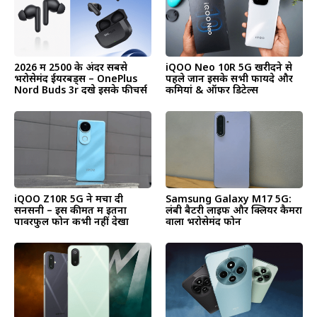
2026 में ₹2500 के अंदर सबसे
iQOO Neo 10R 5G खरीदने से
भरोसेमंद ईयरबड्स – OnePlus
पहले जानें इसके सभी फायदे और
Nord Buds 3r देंखे इसके फीचर्स
कमियां & ऑफर डिटेल्स
iQOO Z10R 5G ने मचा दी
Samsung Galaxy M17 5G:
सनसनी – इस कीमत में इतना
लंबी बैटरी लाइफ और क्लियर कैमरा
पावरफुल फोन कभी नहीं देखा
वाला भरोसेमंद फोन