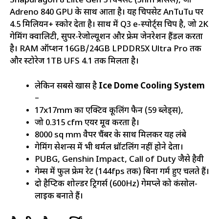
Snapdragon 8 Elite Gen 5 चिपसेट (3nm प्रोसेस), जो
Adreno 840 GPU के साथ आता है। यह चिपसेट AnTuTu पर
4.5 मिलियन+ स्कोर देता है। साथ में Q3 e-स्पोर्ट्स चिप है, जो 2K
गेमिंग क्वालिटी, सुपर-रेजोल्यूशन और फ्रेम जेनरेशन हैंडल करता
है। RAM ऑप्शन 16GB/24GB LPDDR5X Ultra Pro तक
और स्टोरेज 1TB UFS 4.1 तक मिलता है।
लेकिन सबसे खास है
Ice Dome Cooling System
–
17x17mm का एक्टिव कूलिंग फैन (59 ब्लेड्स),
जो 0.315 cfm एयर मूव करता है।
8000 sq mm वैपर चैंबर के साथ मिलकर यह लंबे
गेमिंग सेशन्स में भी थर्मल थ्रॉटलिंग नहीं होने देता।
PUBG, Genshin Impact, Call of Duty जैसे हैवी
गेम्स में फुल फ्रेम रेट (144fps तक) बिना गर्म हुए चलते हैं।
दो हैप्टिक शोल्डर ट्रिगर्स (600Hz) गेमप्ले को कंसोल-
लाइक बनाते हैं।