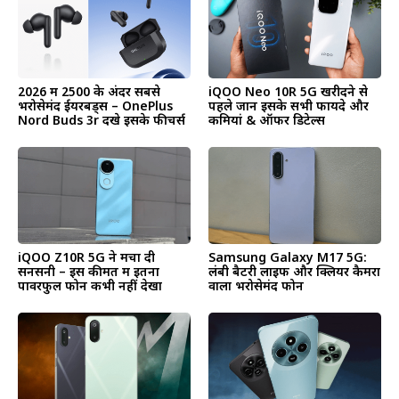
2026 में ₹2500 के अंदर सबसे
iQOO Neo 10R 5G खरीदने से
भरोसेमंद ईयरबड्स – OnePlus
पहले जानें इसके सभी फायदे और
Nord Buds 3r देंखे इसके फीचर्स
कमियां & ऑफर डिटेल्स
iQOO Z10R 5G ने मचा दी
Samsung Galaxy M17 5G:
सनसनी – इस कीमत में इतना
लंबी बैटरी लाइफ और क्लियर कैमरा
पावरफुल फोन कभी नहीं देखा
वाला भरोसेमंद फोन