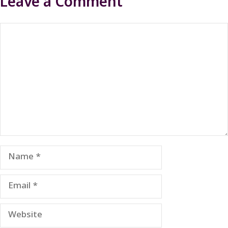
Leave a Comment
Comment
Name
Email
Website