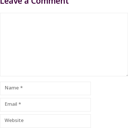
Leave a Comment
Comment
Name
Email
Website